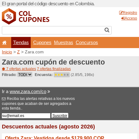
El gran portal del código d
Tiendas
Cupones
Inicio
>
Z
> Zara.com