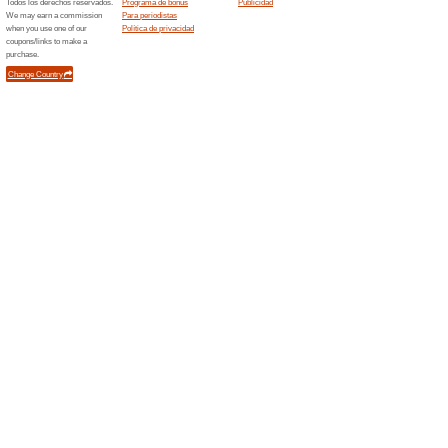
disponibles desde ya 119.00
Únete a la newsletter
63% ha funcionado
Ofertas
Date de alta al newsletter de
porque te va a llegar el bolet
Promociones Zara: D