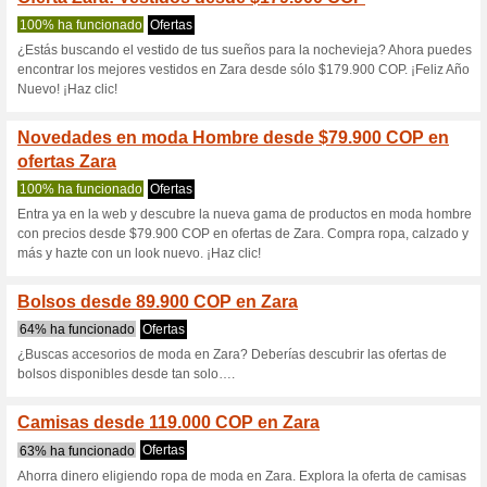
Zara.com cupón
7 ofertas actuales
7 ofertas f
Filtrado:
Encuesta:
Ir a
www.zara.com/co
Reciba las alertas relativas 
cupones que acaban de ser ag
esta tienda..