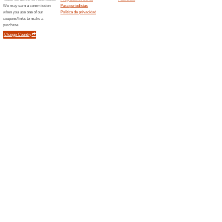
Tiendas con O
Offcorss.com
Olimpica.com
Onvacation.com
Ostu.com
Novedades