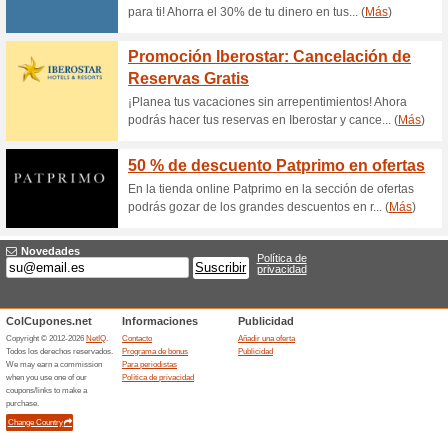
Consig
segund
Consigue
gafas de 
(
Más
)
Cupón
RrVálido