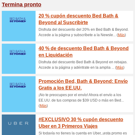
curso
Esta ofer
cursos. Po
Cupón
RrConsig
caja con 
(
Más
)