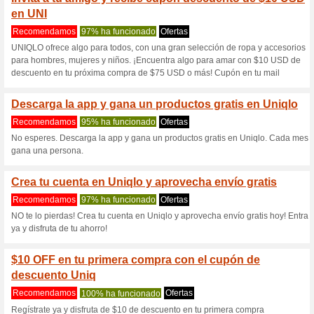
Uniqlo.com cup
5 ofertas actuales
1 oferta fi
Filtrado:
Encuesta:
Ir a
www.uniqlo.com/es/es
Reciba las alertas relativas 
cupones que acaban de ser ag
esta tienda..