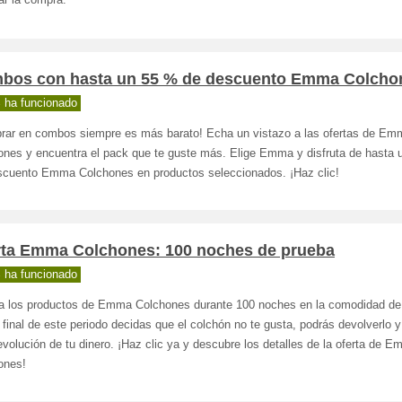
zar la compra.
bos con hasta un 55 % de descuento Emma Colcho
 ha funcionado
rar en combos siempre es más barato! Echa un vistazo a las ofertas de Em
ones y encuentra el pack que te guste más. Elige Emma y disfruta de hasta
scuento Emma Colchones en productos seleccionados. ¡Haz clic!
rta Emma Colchones: 100 noches de prueba
 ha funcionado
a los productos de Emma Colchones durante 100 noches en la comodidad de
l final de este periodo decidas que el colchón no te gusta, podrás devolverlo y
volución de tu dinero. ¡Haz clic ya y descubre los detalles de la oferta de 
ones!