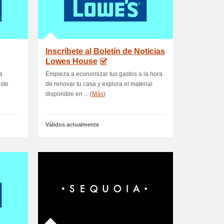
Inscríbete al Boletín de Noticias
Lowes House
a
Empieza a economizar tus gastos a la hora
este
de renovar tu casa y explora el material
disponible en ... (
Más
)
Válidos actualmente