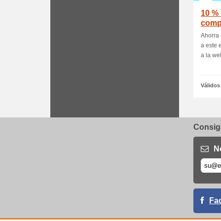
10 %
comp
Ahorra 
a este 
a la web
Válidos
Consiga
N
Fa