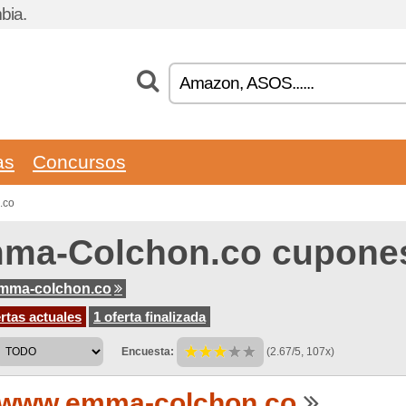
bia.
as
Concursos
.co
ma-Colchon.co cupone
mma-colchon.co
rtas actuales
1 oferta finalizada
Encuesta:
(2.67/5, 107x)
www.emma-colchon.co