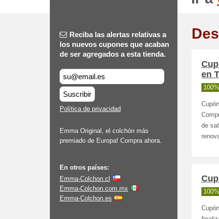
Des
Reciba las alertas relativas a
los nuevos cupones que acaban
de ser agregados a esta tienda.
Cup
en 
100%
Suscribir
Cupón
Política de privacidad
Compra
de sa
Emma Original, el colchón más
renov
premiado de Europa! Compra ahora.
En otros países:
Cup
Emma-Colchon.cl
Emma-Colchon.com.mx
100%
Emma-Colchon.es
Cupón