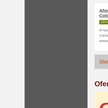
Aho
Col
100%
Al hac
Colchó
entonc
Ofert
Ofe