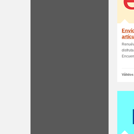
Enví
artíc
Renuéva
disfruta
Encuentr
Válidos