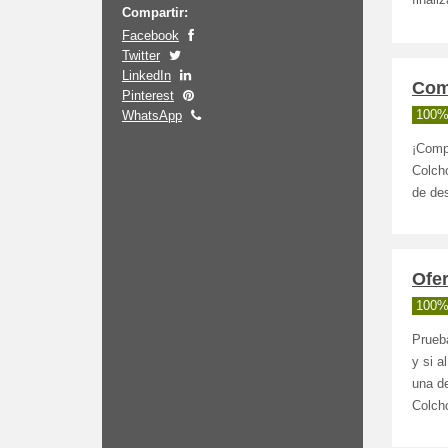
finali
Compartir:
Facebook
Twitter
LinkedIn
Com
Pinterest
WhatsApp
100%
¡Comp
Colch
de de
Ofe
100%
Prueb
y si a
una de
Colch