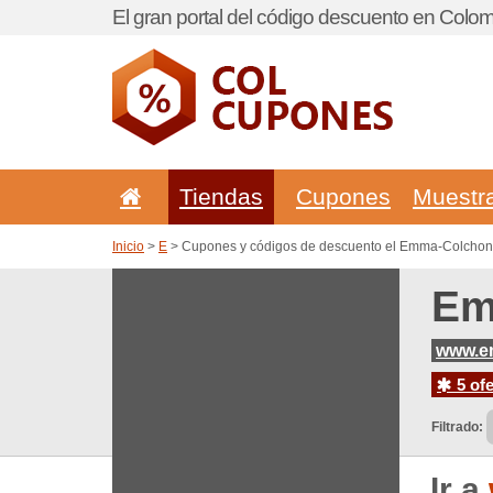
El gran portal del código descuento en Colom
Tiendas
Cupones
Muestr
Inicio
>
E
> Cupones y códigos de descuento el Emma-Colchon
Em
www.e
5 ofe
Filtrado:
Ir a