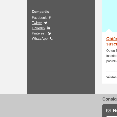
Compartir:
Facebook
Twitter
LinkedIn
Pinterest
WhatsApp
Obtén
suscr
a Dir
Obtén 3
inscribi
posibili
Válidos
Consiga
N