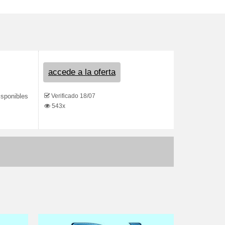
accede a la oferta
Verificado 18/07
isponibles
543x