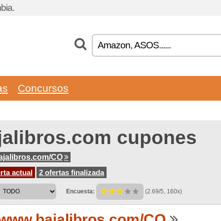
bia.
as
Concursos
jalibros.com cupones
jalibros.com/CO
rta actual
2 ofertas finalizada
Encuesta:
(2.69/5, 160x)
www.bajalibros.com/CO