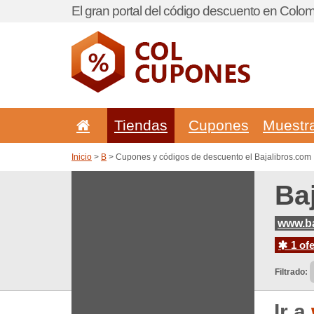
El gran portal del código descuento en Colom
Tiendas
Cupones
Muestr
Inicio
>
B
> Cupones y códigos de descuento el Bajalibros.com
Ba
www.ba
1 ofe
Filtrado:
Ir a