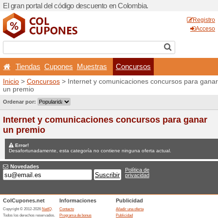
El gran portal del código d
Tiendas
Cupones
Mu
Inicio
>
Concursos
> Intern