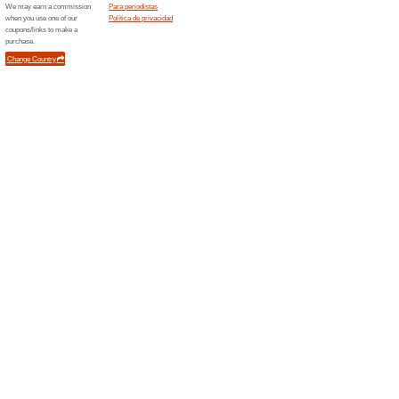
un premio
Ordenar por:
Internet y comunic
un premio
Error!
Desafortunadamente, esta categorí
Novedades