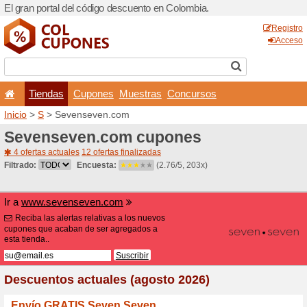
El gran portal del código d
Tiendas
Cupones
Inicio
>
S
> Sevenseven.c