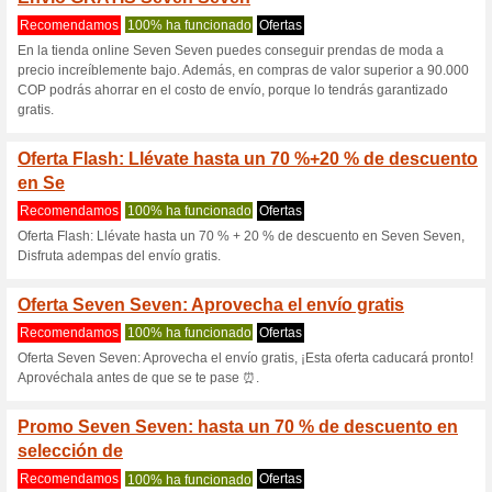
Sevenseven.co
4 ofertas actuales
12 ofertas 
Filtrado:
Encuesta:
Ir a
www.sevenseven.co
Reciba las alertas relativas 
cupones que acaban de ser ag
esta tienda..