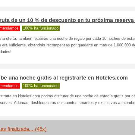
ruta de un 10 % de descuento en tu próxima reserva 
mendamos
100% ha funcionado
ta oferta, también recibirás una noche de regalo por cada 10 noches de estad
o era suficiente, obtendrás recompensas por quedarte en más de 1.000.000 d
edades!
be una noche gratis al registrarte en Hoteles.com
mendamos
100% ha funcionado
istrarte en Hoteles.com podrás disfrutar de una noche de estadía gratis por c
eserves. Además, desbloquearas descuentos secretos y exclusivos a miembr
as finalizada... (45x)