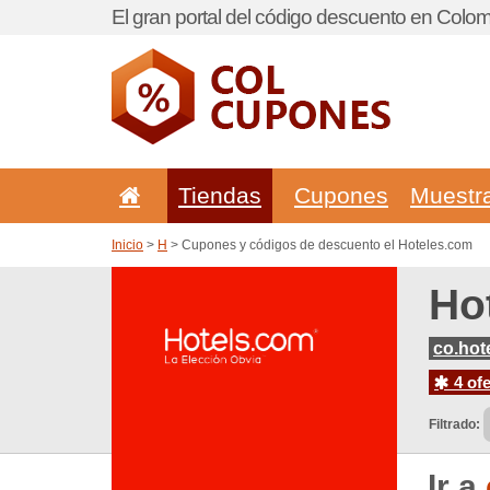
El gran portal del código descuento en Colom
Tiendas
Cupones
Muestr
Inicio
>
H
> Cupones y códigos de descuento el Hoteles.com
Ho
co.hot
4 ofe
Filtrado:
Ir a