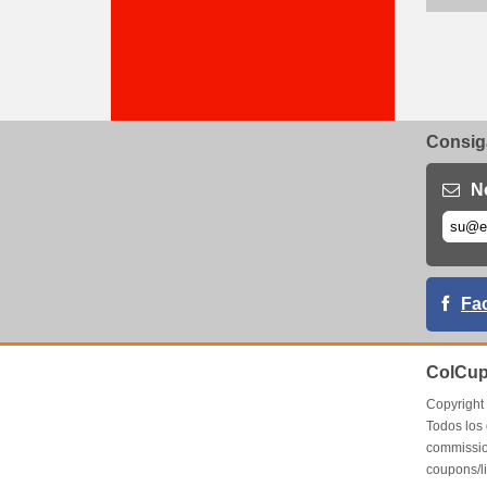
Consiga
N
Fa
ColCup
Copyrigh
Todos los
commissio
coupons/l