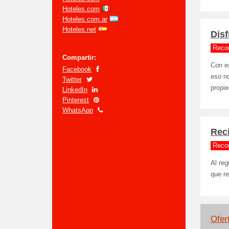
Hoteles.com
Hoteles.com.ar
Hoteles.net
Disf
Reco
Compartir:
Con es
Facebook
eso n
Twitter
propi
LinkedIn
Pinterest
WhatsApp
Reci
Reco
Al reg
que r
Ofert