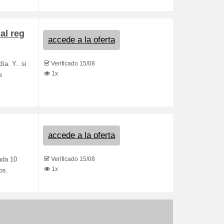
al reg
accede a la oferta
Verificado 15/08
ía. Y.. si
1x
e
accede a la oferta
Verificado 15/08
ada 10
1x
os.