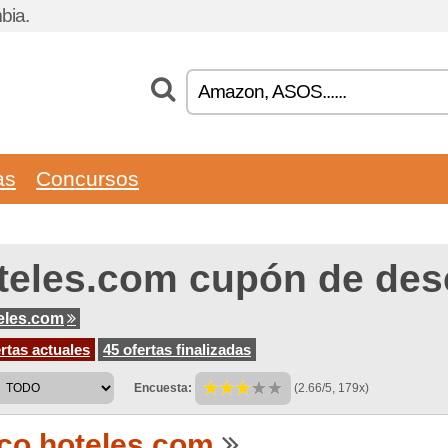
bia.
as
Concursos
teles.com cupón de des
eles.com
rtas actuales
45 ofertas finalizadas
Encuesta:
(2.66/5, 179x)
co.hoteles.com