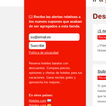
Des
Reciba las alertas relativas a
los nuevos cupones que acaban
de ser agregados a esta tienda.
¡1 
Reco
Suscribir
¿Viaj
Hotele
Política de privacidad
Reserva hoteles baratos con
descuentos. Compara precios,
Subs
opiniones y ofertas de hoteles para tus
vacaciones. Gana noches gratis y
Reco
aprovecha los mejores ...
Si qui
hotele
En otros países:
que te
Hoteles.com
reser
Hoteles.com