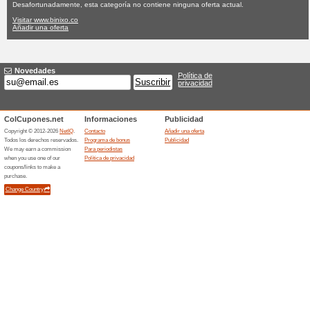
Binixo.co cupó
Ninguna oferta actual
Ninguna
Filtrado:
Encuesta:
Ir a
www.binixo.co
Reciba las alertas relativas 
cupones que acaban de ser ag
esta tienda..